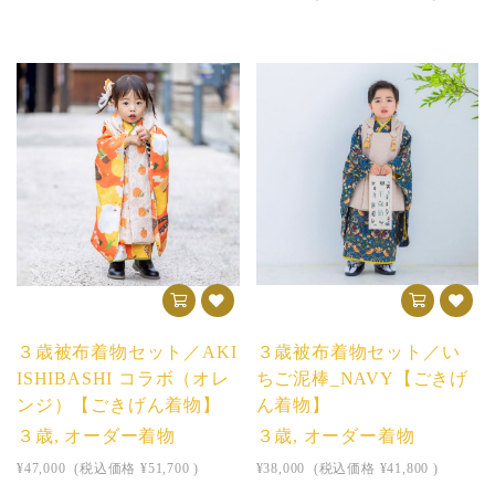
３歳被布着物セット／AKI
３歳被布着物セット／い
ISHIBASHI コラボ（オレ
ちご泥棒_NAVY【ごきげ
ンジ）【ごきげん着物】
ん着物】
３歳, オーダー着物
３歳, オーダー着物
¥47,000
(税込価格
¥51,700
)
¥38,000
(税込価格
¥41,800
)