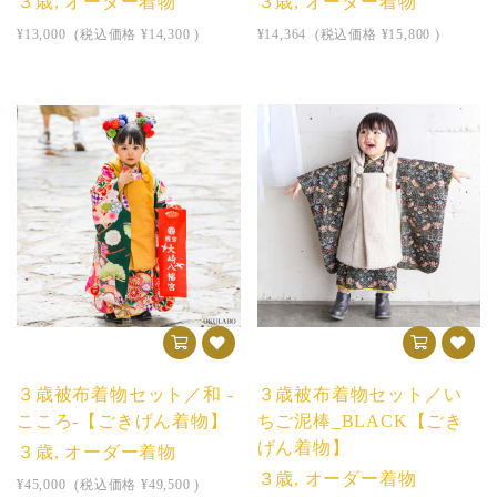
３歳, オーダー着物
３歳, オーダー着物
¥13,000
(税込価格
¥14,300
)
¥14,364
(税込価格
¥15,800
)
３歳被布着物セット／和 -
３歳被布着物セット／い
こころ-【ごきげん着物】
ちご泥棒_BLACK【ごき
げん着物】
３歳, オーダー着物
３歳, オーダー着物
¥45,000
(税込価格
¥49,500
)