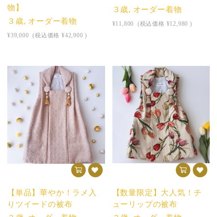
物】
３歳, オーダー着物
３歳, オーダー着物
¥11,800
(税込価格
¥12,980
)
¥39,000
(税込価格
¥42,900
)
【単品】華やか！ラメ入
【数量限定】大人気！チ
りツイードの被布
ューリップの被布