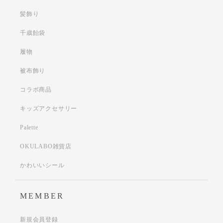
髪飾り
千歳飴袋
履物
被布飾り
コラボ商品
キッズアクセサリー
Palette
OKULABO雑貨店
かわいいシール
MEMBER
新規会員登録