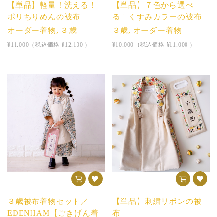
【単品】軽量！洗える！
【単品】７色から選べ
ポリちりめんの被布
る！くすみカラーの被布
オーダー着物, ３歳
３歳, オーダー着物
¥11,000
(税込価格
¥12,100
)
¥10,000
(税込価格
¥11,000
)
３歳被布着物セット／
【単品】刺繍リボンの被
EDENHAM【ごきげん着
布