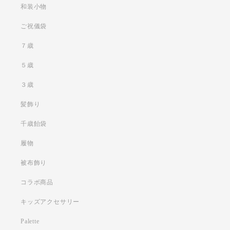
和装小物
ご祝儀袋
７歳
５歳
３歳
髪飾り
千歳飴袋
履物
被布飾り
コラボ商品
キッズアクセサリー
Palette