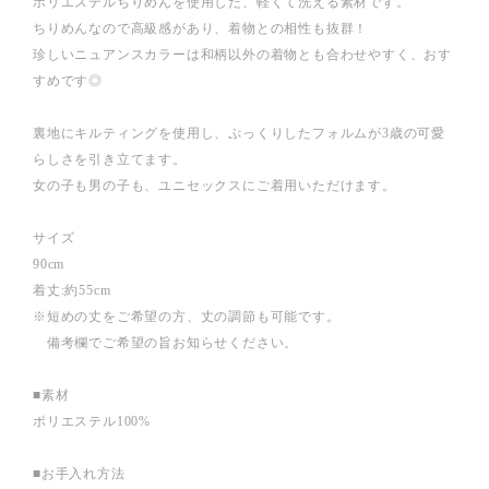
ポリエステルちりめんを使用した、軽くて洗える素材です。
ちりめんなので高級感があり、着物との相性も抜群！
珍しいニュアンスカラーは和柄以外の着物とも合わせやすく、おす
すめです◎
裏地にキルティングを使用し、ぷっくりしたフォルムが3歳の可愛
らしさを引き立てます。
女の子も男の子も、ユニセックスにご着用いただけます。
サイズ
90cm
着丈:約55cm
※短めの丈をご希望の方、丈の調節も可能です。
備考欄でご希望の旨お知らせください。
■素材
ポリエステル100%
■お手入れ方法