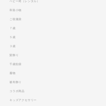
ベビー袴（レンタル）
和装小物
ご祝儀袋
７歳
５歳
３歳
髪飾り
千歳飴袋
履物
被布飾り
コラボ商品
キッズアクセサリー