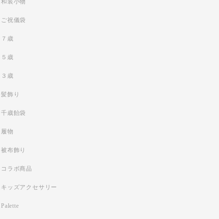
和装小物
ご祝儀袋
７歳
５歳
３歳
髪飾り
千歳飴袋
履物
被布飾り
コラボ商品
キッズアクセサリー
Palette