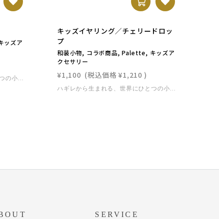
キッズイヤリング／チェリードロッ
キ
プ
, キッズア
和装
ク
和装小物, コラボ商品, Palette, キッズア
クセサリー
¥1
¥1,100
(税込価格
¥1,210
)
ハギレから生まれる、世界にひとつの小さな花。つまみ細工作家paletteによるコラボレーションアイテム。OKULABO着物のハギレを使い、ひとつひとつ丁寧に折りあげた小花が耳もとを彩ります。対面イベントでも完売する人気シリーズが、ついにオンラインにも登場！お子さまの特別な日を、やさしく華やかに演出します。⸻素材：ハギレ（OKULABO七五三着物生地） 樹脂イヤリング金具（痛くなりにくい仕様） 対象年齢：3歳〜10歳前後 軽量タイプで安心です。サイズ：花部分 約2cmレンタル着物と同時購入の場合には送料はかかりません。単品購入の場合には、ネコポスでお届けいたします。 この商品はLiberty fabricを使ったハンドメイド商品です。 ＜お取り扱いについて＞ つまみ細工・和玉は、繊細な商品です。強い力が加わると歪みが出たり、接着が取れてしまう可能性がございます。水に弱い素材なので、雨や水濡れにお気をつけください。
ハギレから生まれる、世界にひとつの小さな花。つまみ細工作家paletteによるコラボレーションアイテム。OKULABO着物のハギレを使い、ひとつひとつ丁寧に折りあげた小花が耳もとを彩ります。対面イベントでも完売する人気シリーズが、ついにオンラインにも登場！お子さまの特別な日を、やさしく華やかに演出します。⸻素材：ハギレ（OKULABO七五三着物生地） 樹脂イヤリング金具（痛くなりにくい仕様） 対象年齢：3歳〜10歳前後 軽量タイプで安心です。サイズ：花部分 約2cmレンタル着物と同時購入の場合には送料はかかりません。単品購入の場合には、ネコポスでお届けいたします。 この商品はLiberty fabricを使ったハンドメイド商品です。 ＜お取り扱いについて＞ つまみ細工・和玉は、繊細な商品です。強い力が加わると歪みが出たり、接着が取れてしまう可能性がございます。水に弱い素材なので、雨や水濡れにお気をつけください。
BOUT
SERVICE