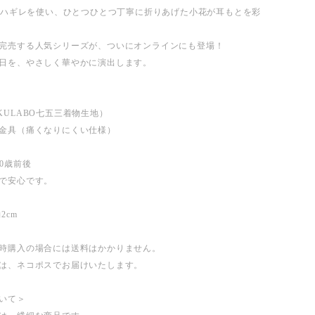
物のハギレを使い、ひとつひとつ丁寧に折りあげた小花が耳もとを彩
完売する人気シリーズが、ついにオンラインにも登場！
日を、やさしく華やかに演出します。
KULABO七五三着物生地）
金具（痛くなりにくい仕様）
0歳前後
安心です。
2cm
時購入の場合には送料はかかりません。
は、ネコポスでお届けいたします。
いて＞