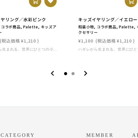
イヤリング／水彩ピンク
キッズイヤリング／イエロー
コラボ商品, Palette, キッズア
和装小物, コラボ商品, Palette
ー
クセサリー
(税込価格
¥1,210
)
¥1,100
(税込価格
¥1,210
)
ハギレから生まれる、世界にひとつの小さな花。つまみ細工作家paletteによるコラボレーションアイテム。OKULABO着物のハギレを使い、ひとつひとつ丁寧に折りあげた小花が耳もとを彩ります。対面イベントでも完売する人気シリーズが、ついにオンラインにも登場！お子さまの特別な日を、やさしく華やかに演出します。⸻素材：ハギレ（OKULABO七五三着物生地） 樹脂イヤリング金具（痛くなりにくい仕様） 対象年齢：3歳〜10歳前後 軽量タイプで安心です。サイズ：花部分 約2cmレンタル着物と同時購入の場合には送料はかかりません。単品購入の場合には、ネコポスでお届けいたします。 ＜お取り扱いについて＞ つまみ細工・和玉は、繊細な商品です。強い力が加わると歪みが出たり、接着が取れてしまう可能性がございます。水に弱い素材なので、雨や水濡れにお気をつけください。
CATEGORY
MEMBER
A