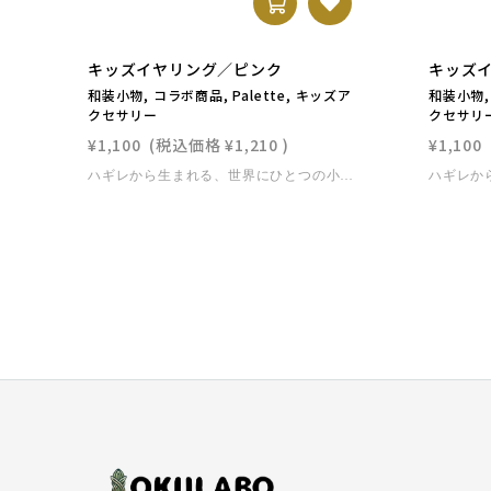
キッズイヤリング／ピンク
キッズ
和装小物, コラボ商品, Palette, キッズア
和装小物, 
クセサリー
クセサリ
¥1,100
(税込価格
¥1,210
)
¥1,100
ハギレから生まれる、世界にひとつの小さな花。つまみ細工作家paletteによるコラボレーションアイテム。OKULABO着物のハギレを使い、ひとつひとつ丁寧に折りあげた小花が耳もとを彩ります。対面イベントでも完売する人気シリーズが、ついにオンラインにも登場！お子さまの特別な日を、やさしく華やかに演出します。⸻素材：ハギレ（OKULABO七五三着物生地） 樹脂イヤリング金具（痛くなりにくい仕様） 対象年齢：3歳〜10歳前後 軽量タイプで安心です。サイズ：花部分 約2cmレンタル着物と同時購入の場合には送料はかかりません。単品購入の場合には、ネコポスでお届けいたします。 ＜お取り扱いについて＞ つまみ細工・和玉は、繊細な商品です。強い力が加わると歪みが出たり、接着が取れてしまう可能性がございます。水に弱い素材なので、雨や水濡れにお気をつけください。