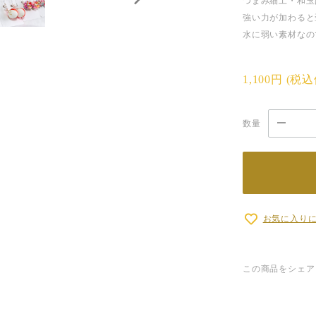
つまみ細工・和玉
強い力が加わると
水に弱い素材なの
1,100円
(税
数量
お気に入り
この商品をシェア