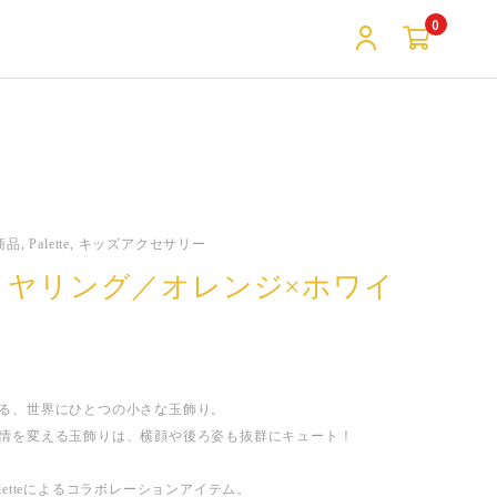
0
, Palette, キッズアクセサリー
イヤリング／オレンジ×ホワイ
る、世界にひとつの小さな玉飾り。
情を変える玉飾りは、横顔や後ろ姿も抜群にキュート！
letteによるコラボレーションアイテム。