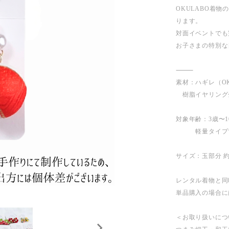
OKULABO着
ります。
対面イベントでも
お子さまの特別な
⸻
素材：ハギレ（O
樹脂イヤリング
対象年齢：3歳〜1
軽量タイプで
サイズ：玉部分 約
レンタル着物と同
単品購入の場合に
＜お取り扱いにつ