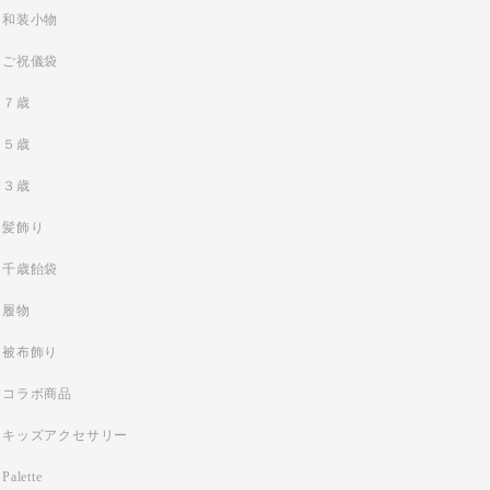
和装小物
ご祝儀袋
７歳
５歳
３歳
髪飾り
千歳飴袋
履物
被布飾り
コラボ商品
キッズアクセサリー
Palette