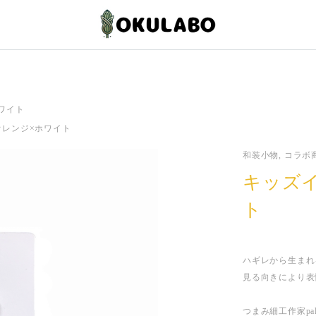
ワイト
オレンジ×ホワイト
和装小物, コラボ商品
キッズ
ト
ハギレから生まれ
見る向きにより表
つまみ細工作家pa