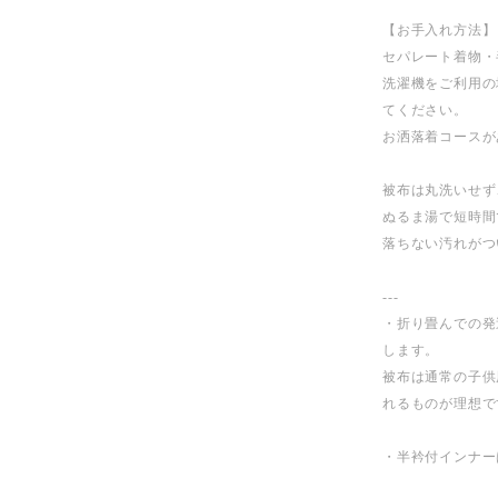
【お手入れ方法】
セパレート着物・
洗濯機をご利用の
てください。
お洒落着コースが
被布は丸洗いせず
ぬるま湯で短時間
落ちない汚れがつ
---
・折り畳んでの発
します。
被布は通常の子供
れるものが理想で
・半衿付インナー