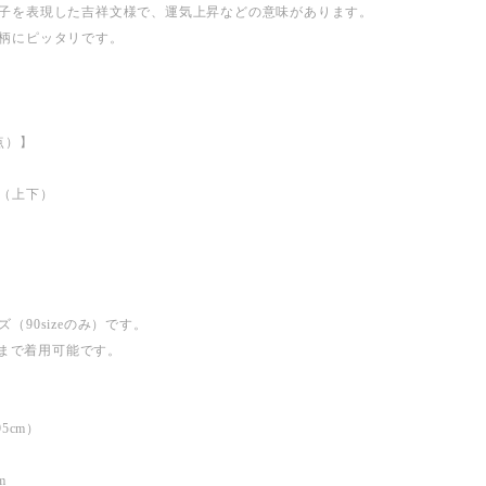
子を表現した吉祥文様で、運気上昇などの意味があります。
柄にピッタリです。
点）】
（上下）
（90sizeのみ）です。
mまで着用可能です。
5cm）
m