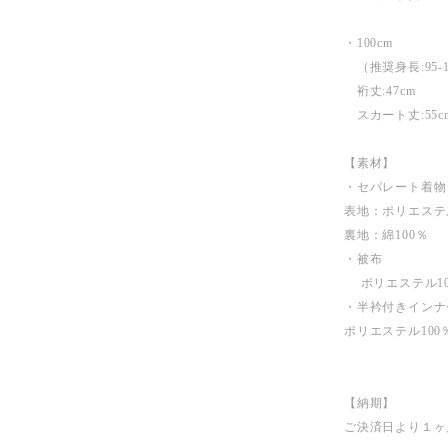
・100cm
（推奨身長:95-1
裄丈:47cm
スカート丈:55c
【素材】
・セパレート着物
表地：ポリエステル
裏地：綿100％
・被布
ポリエステル10
・半衿付きインナ
ポリエステル100
【納期】
ご決済日より１ヶ