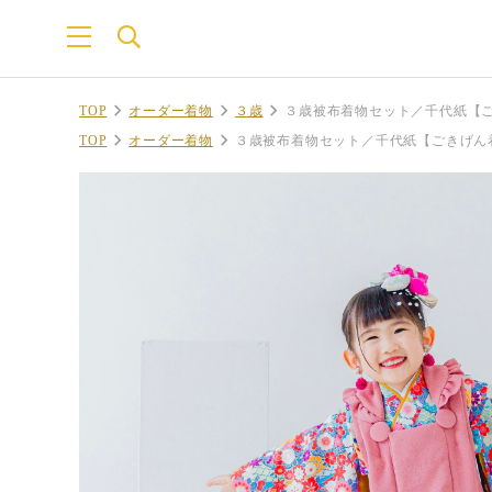
TOP
オーダー着物
３歳
３歳被布着物セット／千代紙【
TOP
オーダー着物
３歳被布着物セット／千代紙【ごきげん