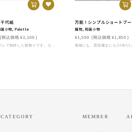
／千代紙
万能！シンプルショートブー
装小物, Palette
履物, 和装小物
(税込価格
¥2,100
)
¥1,500
(税込価格
¥1,650
)
着物のハギレで制作した髪飾りです。七五三・成人式・卒業式・結婚式などの晴れの日はもちろん、浴衣や和装に合わせれば夏祭りや花火大会にもぴったり。和の上品さと現代的な華やかさを兼ね備え、特別な日をより一層引き立てます。ひとつひとつ丁寧に手作りしています。柄はお任せとなりますが、ご指定を希望の場合は公式LINEよりご相談ください。◾️サイズ・仕様花部分：直径 （大）約4.5cm（小）約3.5cm玉飾り：直径（大）約2.8cm（小）約2.1cm取付タイプ：Uピンレンタル着物と一緒にご決済いただいた場合、同梱でお届けいたします。
CATEGORY
MEMBER
A