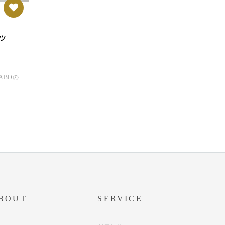
ツ
着物にも、普段履きにも◎OKULABOの着物レンタルでも貸し出しているショートブーツを入荷しました！レンタルや撮影会で履いてくださった皆様からも「かわいい！」「履きやすい！」「どんな服にでも合わせやすそう」とご好評をいただいております。持っていて損はない万能ショートブーツ、OKULABOデザイナーも一押しの商品です！カラーBLACKGRAYCAMELサイズ【24】15.0cm【25】15.5cm【26】15.7cm【27】16.3cm★ご注意※こちらはセレクト商品です。OKULABOオリジナル商品ではございません。※発送はご入金後2〜3営業日が目安となります。他の商品との同梱希望の場合には別途お問い合わせください。
BOUT
SERVICE