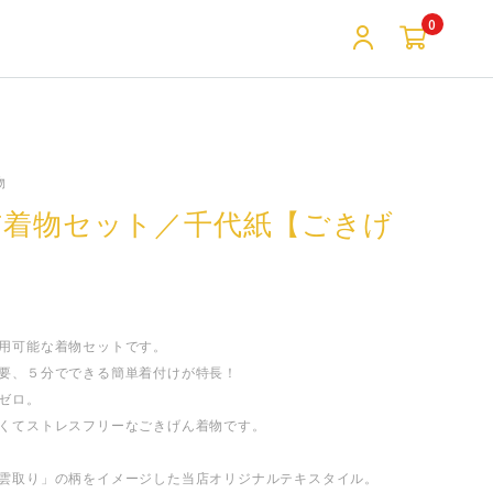
0
物
布着物セット／千代紙【ごきげ
】
用可能な着物セットです。
要、５分でできる簡単着付けが特長！
ゼロ。
くてストレスフリーなごきげん着物です。
雲取り」の柄をイメージした当店オリジナルテキスタイル。