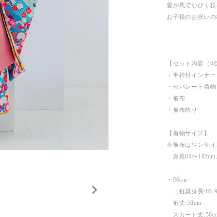
雲が風でなびく様
お子様のお祝いの
【セット内容（4
・半衿付インナー
・セパレート着物
・被布
・被布飾り
【着物サイズ】
※被布はワンサイズ
身長85〜102c
・90cm
（推奨身長:85-9
裄丈:39cm
スカート丈:50c