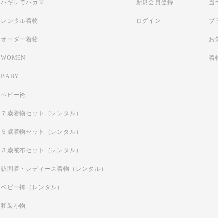
ハギレでハカマ
新規会員登録
当
レンタル着物
ログイン
ブ
オーダー着物
お
WOMEN
着
BABY
ベビー袴
７歳着物セット（レンタル）
５歳着物セット（レンタル）
３歳被布セット（レンタル）
訪問着・レディース着物（レンタル）
ベビー袴（レンタル）
和装小物