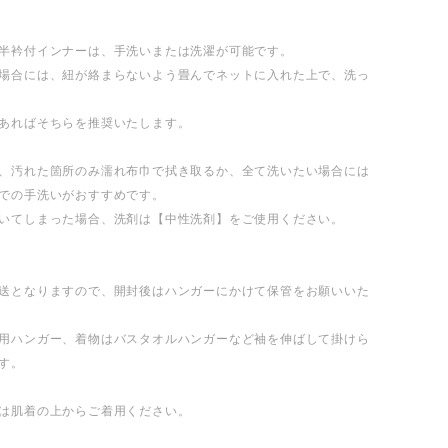
半衿付インナーは、手洗いまたは洗濯が可能です。
場合には、紐が絡まらないよう畳んでネットに入れた上で、洗っ
あればそちらを推奨いたします。
、汚れた箇所のみ濡れ布巾で拭き取るか、全て洗いたい場合には
での手洗いがおすすめです。
いてしまった場合、洗剤は【中性洗剤】をご使用ください。
送となりますので、開封後はハンガーにかけて保管をお願いいた
用ハンガー、着物はバスタオルハンガーなど袖を伸ばして掛けら
す。
は肌着の上からご着用ください。