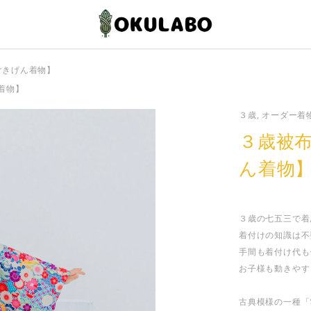
ごきげん着物】
着物】
３歳, オーダー着
３歳被
ん着物
３歳の七五三で着
着付けの知識は不
手間も着付け代も
お子様も動きやす
古典模様の一種「