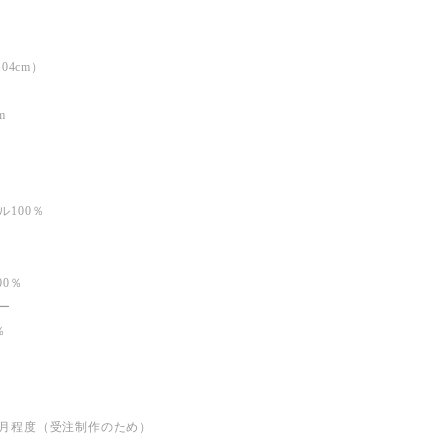
04cm）
m
100％
0％
ー
％
月程度（受注制作のため）