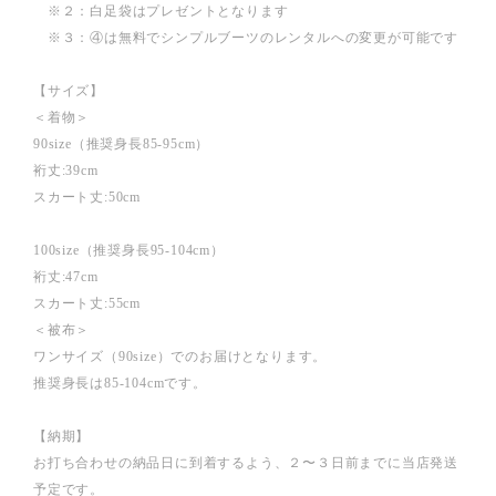
※２：白足袋はプレゼントとなります
※３：④は無料でシンプルブーツのレンタルへの変更が可能です
【サイズ】
＜着物＞
90size（推奨身長85-95cm）
裄丈:39cm
スカート丈:50cm
100size（推奨身長95-104cm）
裄丈:47cm
スカート丈:55cm
＜被布＞
ワンサイズ（90size）でのお届けとなります。
推奨身長は85-104cmです。
【納期】
お打ち合わせの納品日に到着するよう、２〜３日前までに当店発送
予定です。