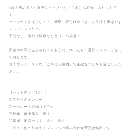
3歳の初めての七五三にぴったりな「ごきげん着物」のセットで
す。
セパレートタイプなので、簡単に着付けができ、お子様も動きやす
くストレスフリー。
手間なし、着付け料金なしとコスパ抜群！
天候や体調に左右されても安心な、ゆったり１週間レンタルとなっ
ております。
お子様ファーストな「ごきげん着物」で素敵な１日をお過ごしくだ
さい。
___
【セット内容（4点）】
①半衿付きインナー
②セパレート着物（上下）
③被布、被布飾り ※１
④草履・足袋セット ※２ ※３
※１：他の被布やエプロンへの組み合わせ変更は無料です