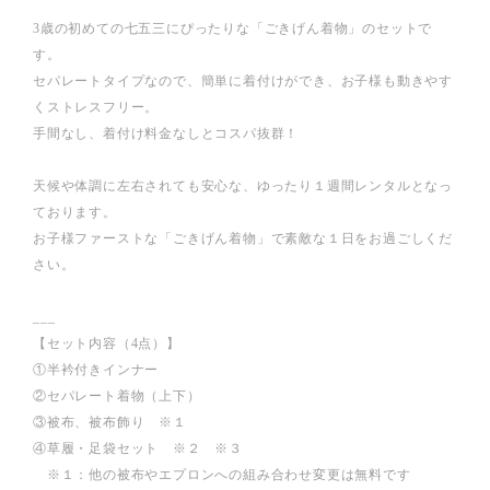
3歳の初めての七五三にぴったりな「ごきげん着物」のセットで
す。
セパレートタイプなので、簡単に着付けができ、お子様も動きやす
くストレスフリー。
手間なし、着付け料金なしとコスパ抜群！
天候や体調に左右されても安心な、ゆったり１週間レンタルとなっ
ております。
お子様ファーストな「ごきげん着物」で素敵な１日をお過ごしくだ
さい。
___
【セット内容（4点）】
①半衿付きインナー
②セパレート着物（上下）
③被布、被布飾り ※１
④草履・足袋セット ※２ ※３
※１：他の被布やエプロンへの組み合わせ変更は無料です