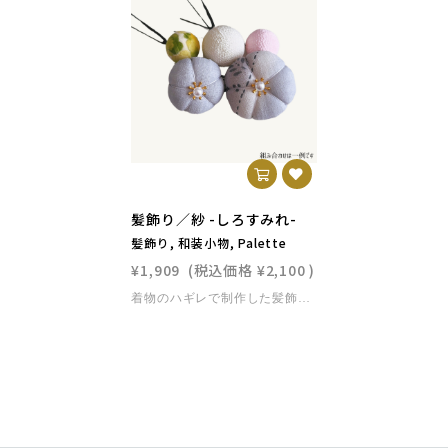
髪飾り／紗 -しろすみれ-
髪飾り, 和装小物, Palette
¥1,909
(税込価格
¥2,100
)
着物のハギレで制作した髪飾りです。七五三・成人式・卒業式・結婚式などの晴れの日はもちろん、浴衣や和装に合わせれば夏祭りや花火大会にもぴったり。和の上品さと現代的な華やかさを兼ね備え、特別な日をより一層引き立てます。ひとつひとつ丁寧に手作りしています。柄はお任せとなりますが、ご指定を希望の場合は公式LINEよりご相談ください。◾️サイズ・仕様花部分：直径 （大）約4.5cm（小）約3.5cm玉飾り：直径（大）約2.8cm（小）約2.1cm取付タイプ：Uピンレンタル着物と一緒にご決済いただいた場合、同梱でお届けいたします。