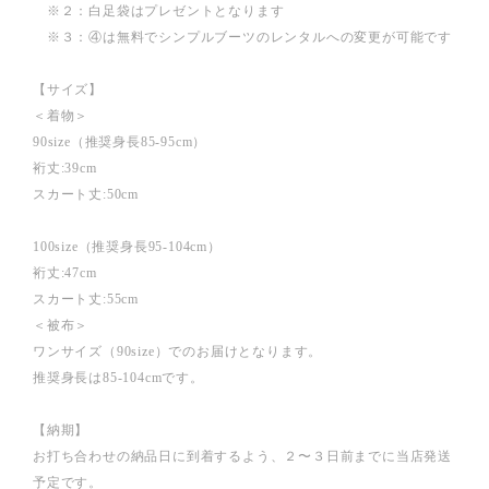
※２：白足袋はプレゼントとなります
※３：④は無料でシンプルブーツのレンタルへの変更が可能です
【サイズ】
＜着物＞
90size（推奨身長85-95cm）
裄丈:39cm
スカート丈:50cm
100size（推奨身長95-104cm）
裄丈:47cm
スカート丈:55cm
＜被布＞
ワンサイズ（90size）でのお届けとなります。
推奨身長は85-104cmです。
【納期】
お打ち合わせの納品日に到着するよう、２〜３日前までに当店発送
予定です。