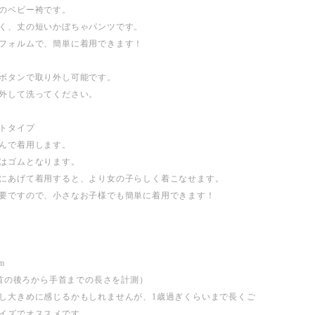
のベビー袴です。
く、丈の短いかぼちゃパンツです。
フォルムで、簡単に着用できます！
ボタンで取り外し可能です。
外して洗ってください。
トタイプ
んで着用します。
はゴムとなります。
にあげて着用すると、より女の子らしく着こなせます。
要ですので、小さなお子様でも簡単に着用できます！
m
m（首の後ろから手首までの長さを計測）
し大きめに感じるかもしれませんが、1歳過ぎくらいまで長くご
イズでオススメです