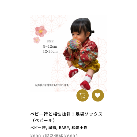
ベビー袴と相性抜群！足袋ソックス
（ベビー用）
ベビー袴, 履物, BABY, 和装小物
¥600
(税込価格
¥660
)