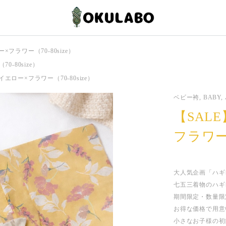
フラワー（70-80size）
-80size）
エロー×フラワー（70-80size）
ベビー袴, BABY
【SAL
フラワー（
大人気企画「ハギ
七五三着物のハギ
期間限定・数量限
お得な価格で用意
小さなお子様の初