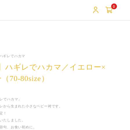
0
, ハギレでハカマ
E】ハギレでハカマ／イエロー×
70-80size）
レでハカマ」
レから生まれた小さなベビー袴です。
定！
いたしました。
節句、お食い初めに。