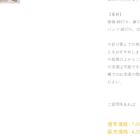
【素材】
着物:綿85％、麻1
パンツ:綿35%、
※折り畳んでの発
とをおすすめしま
※肌着の上からご
※洗濯は可能です
機でのお洗濯の際
ださい。
ご質問等あれば、
通常価格:
7,
販売価格:
4,