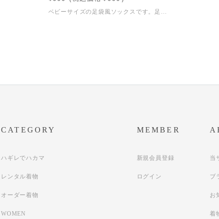
ベビーサイズの足袋風ソックスです。足袋は履けないけど着物感を出したい方へ！OKULABOベビー袴との相性も抜群です◎通常の靴下と同様にご着用いただけます。◾️カラーREDPINKNAVYBLACK◾️サイズ9-12cm12-15cm※こちらはセレクト商品です。OKULABOオリジナル商品ではございません。※発送はご入金後2〜3営業日が目安となります。
CATEGORY
MEMBER
A
ハギレでハカマ
新規会員登録
当
レンタル着物
ログイン
ブ
オーダー着物
お
WOMEN
着