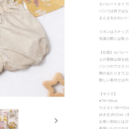
セパレートタイプ
パンツは袴ではな
まんまるかわいい
リボンはスナップ
洗濯の際には取り
【仕様】セパレー
上の着物は紐を結
パンツのウエスト
胸のあたりまで上
難しい着付けは不
【サイズ】
●70〜80cm
ウエスト:48〜55c
ゆき丈:約32c
お食い初めには少
着用いただけるサ