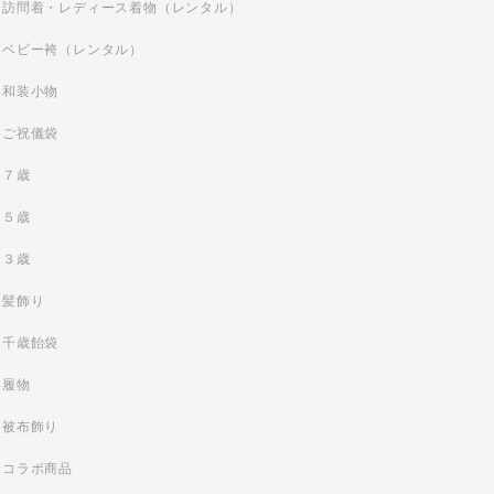
訪問着・レディース着物（レンタル）
ベビー袴（レンタル）
和装小物
ご祝儀袋
７歳
５歳
３歳
髪飾り
千歳飴袋
履物
被布飾り
コラボ商品